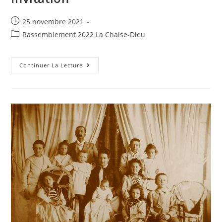
Post
25 novembre 2021
published:
Post
Rassemblement 2022 La Chaise-Dieu
category:
Invitation
Continuer La Lecture