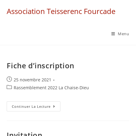
Skip
Association Teisserenc Fourcade
to
content
Menu
Fiche d’inscription
Post
25 novembre 2021
published:
Post
Rassemblement 2022 La Chaise-Dieu
category:
Fiche
Continuer La Lecture
D’inscription
Invitation