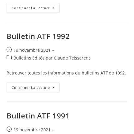
Bulletin
Continuer La Lecture
ATF
1993
Bulletin ATF 1992
Post
19 novembre 2021
published:
Post
Bulletins édités par Claude Teisserenc
category:
Retrouver toutes les informations du bulletins ATF de 1992.
Bulletin
Continuer La Lecture
ATF
1992
Bulletin ATF 1991
Post
19 novembre 2021