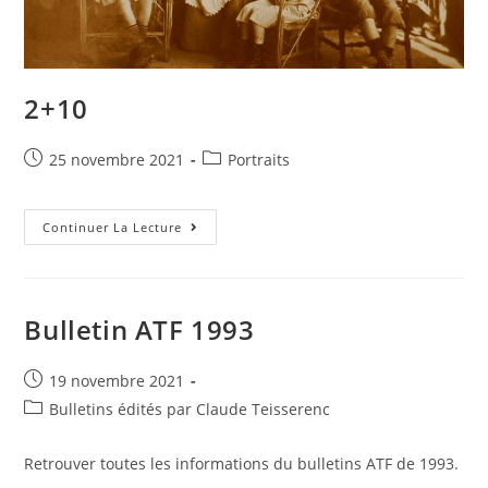
2+10
Post
Post
25 novembre 2021
Portraits
published:
category:
2+10
Continuer La Lecture
Bulletin ATF 1993
Post
19 novembre 2021
published:
Post
Bulletins édités par Claude Teisserenc
category:
Retrouver toutes les informations du bulletins ATF de 1993.