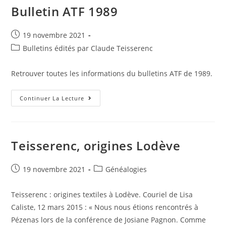
Bulletin ATF 1989
Post
19 novembre 2021
published:
Post
Bulletins édités par Claude Teisserenc
category:
Retrouver toutes les informations du bulletins ATF de 1989.
Bulletin
Continuer La Lecture
ATF
1989
Teisserenc, origines Lodève
Post
Post
19 novembre 2021
Généalogies
published:
category:
Teisserenc : origines textiles à Lodève. Couriel de Lisa
Caliste, 12 mars 2015 : « Nous nous étions rencontrés à
Pézenas lors de la conférence de Josiane Pagnon. Comme