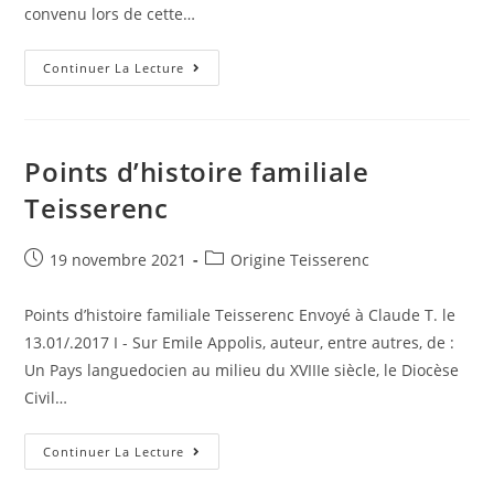
convenu lors de cette…
Teisserenc,
Continuer La Lecture
Origines
Lodève
Points d’histoire familiale
Teisserenc
Post
Post
19 novembre 2021
Origine Teisserenc
published:
category:
Points d’histoire familiale Teisserenc Envoyé à Claude T. le
13.01/.2017 I - Sur Emile Appolis, auteur, entre autres, de :
Un Pays languedocien au milieu du XVIIIe siècle, le Diocèse
Civil…
Points
Continuer La Lecture
D’histoire
Familiale