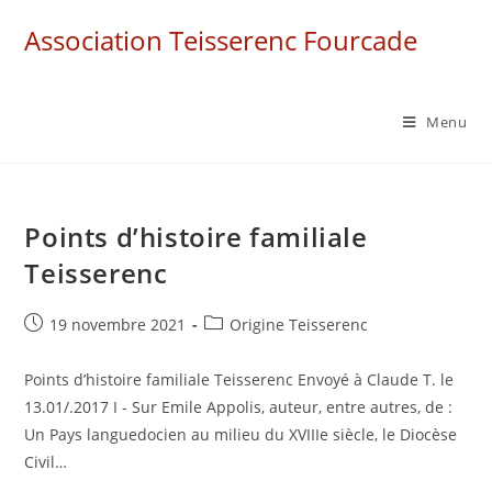
Skip
Association Teisserenc Fourcade
to
content
Menu
Points d’histoire familiale
Teisserenc
Post
Post
19 novembre 2021
Origine Teisserenc
published:
category:
Points d’histoire familiale Teisserenc Envoyé à Claude T. le
13.01/.2017 I - Sur Emile Appolis, auteur, entre autres, de :
Un Pays languedocien au milieu du XVIIIe siècle, le Diocèse
Civil…