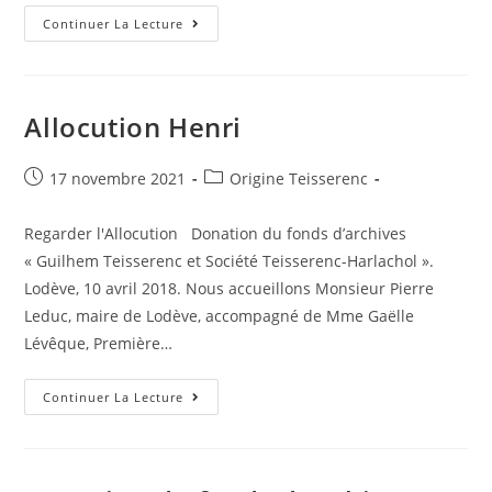
Points
Continuer La Lecture
D’histoire
Familiale
Teisserenc
Allocution Henri
Post
Post
17 novembre 2021
Origine Teisserenc
published:
category:
Regarder l'Allocution Donation du fonds d’archives
« Guilhem Teisserenc et Société Teisserenc-Harlachol ».
Lodève, 10 avril 2018. Nous accueillons Monsieur Pierre
Leduc, maire de Lodève, accompagné de Mme Gaëlle
Lévêque, Première…
Allocution
Continuer La Lecture
Henri