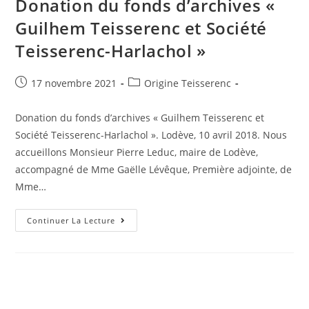
Donation du fonds d’archives «
Guilhem Teisserenc et Société
Teisserenc-Harlachol »
Post
Post
17 novembre 2021
Origine Teisserenc
published:
category:
Donation du fonds d’archives « Guilhem Teisserenc et
Société Teisserenc-Harlachol ». Lodève, 10 avril 2018. Nous
accueillons Monsieur Pierre Leduc, maire de Lodève,
accompagné de Mme Gaëlle Lévêque, Première adjointe, de
Mme…
Donation
Continuer La Lecture
Du
Fonds
D’archives
«
Guilhem
Teisserenc
Et
Société
Teisserenc-