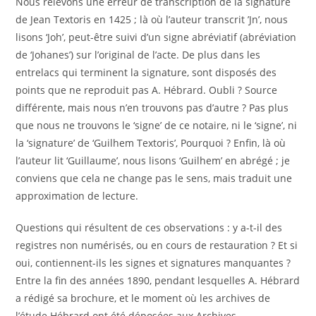
Nous relevons une erreur de transcription de la signature
de Jean Textoris en 1425 ; là où l’auteur transcrit ’Jn’, nous
lisons ‘Joh’, peut-être suivi d’un signe abréviatif (abréviation
de ‘Johanes’) sur l’original de l’acte. De plus dans les
entrelacs qui terminent la signature, sont disposés des
points que ne reproduit pas A. Hébrard. Oubli ? Source
différente, mais nous n’en trouvons pas d’autre ? Pas plus
que nous ne trouvons le ‘signe’ de ce notaire, ni le ‘signe’, ni
la ‘signature’ de ‘Guilhem Textoris’, Pourquoi ? Enfin, là où
l’auteur lit ‘Guillaume’, nous lisons ‘Guilhem’ en abrégé ; je
conviens que cela ne change pas le sens, mais traduit une
approximation de lecture.
Questions qui résultent de ces observations : y a-t-il des
registres non numérisés, ou en cours de restauration ? Et si
oui, contiennent-ils les signes et signatures manquantes ?
Entre la fin des années 1890, pendant lesquelles A. Hébrard
a rédigé sa brochure, et le moment où les archives de
l’étude Hébrard ont été déposées aux Archives