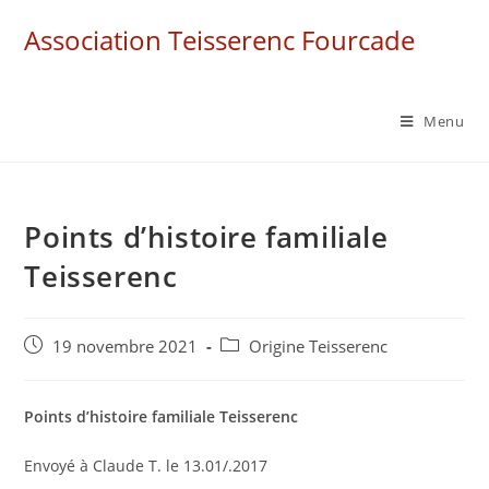
Skip
Association Teisserenc Fourcade
to
content
Menu
Points d’histoire familiale
Teisserenc
Post
Post
19 novembre 2021
Origine Teisserenc
published:
category:
Points d’histoire familiale Teisserenc
Envoyé à Claude T. le 13.01/.2017