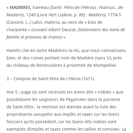
«
MADIERES,
hameau (Saint- Félix-de-l’Héras) : mansus…de
Maderiis, 1240 (Livre Vert Lodève, p. 88) ;
Madières,
1774-5
(Cassini). (…) Latin, materia, au sens de « bois de
charpente » (suivant Albert Dauzat,
Dictionnaire des noms de
famille et prénoms de France)
»
.
Hamlin cite en outre Madières-la-Vis, que nous connaissons
bien, et des ruines portant nom de Madière (sans ‘s’), près
du château de Restinclières à proximité de Montpellier.
3 – Compoix de Saint-Félix-de-L’Héras (1671).
Vue 5 : page où sont recensés les biens dits « nobles » que
possédaient les seigneurs de Pégairoles dans la paroisse
de Saint-Félix ; la mention est donnée avant la liste des
propriétaires assujettis aux impôts et taxes sur les biens
fonciers qu’ils possèdent, car les biens dits nobles sont
exemptés d’impôts et taxes comme les tailles et censives. Le